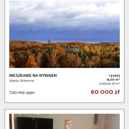
MIESZKANIE NA WYNAJEM
1 pokój
2
15,00 m
Gdynia, Witomino
2
4 000,00 zł/m
60 000 zł
TWD-MW-96817