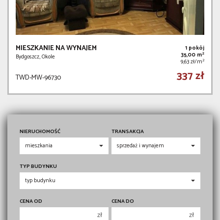
MIESZKANIE NA WYNAJEM
1 pokój
2
35,00 m
Bydgoszcz, Okole
2
9,63 zł/m
337 zł
TWD-MW-96730
NIERUCHOMOŚĆ
TRANSAKCJA
TYP BUDYNKU
CENA OD
CENA DO
zł
zł