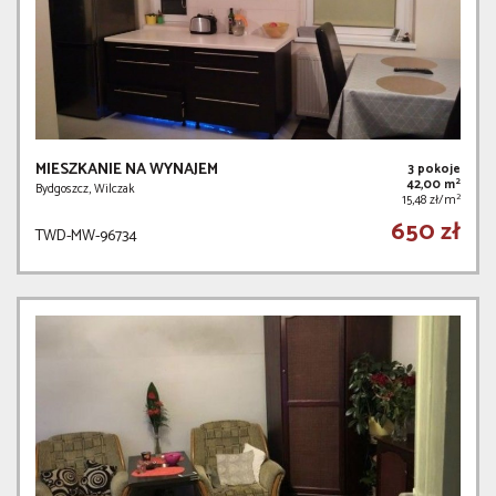
MIESZKANIE NA WYNAJEM
3 pokoje
2
42,00 m
Bydgoszcz, Wilczak
2
15,48 zł/m
650 zł
TWD-MW-96734