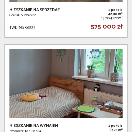
MIESZKANIE NA SPRZEDAŻ
2 pokoje
2
42,00 m
Gdańsk, Suchanino
2
13 690,48 zł/m
575 000 zł
TWD-MS-96883
MIESZKANIE NA WYNAJEM
2 pokoje
2
37,95 m
Bydgoszcz, Kapuściska