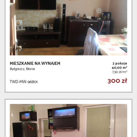
MIESZKANIE NA WYNAJEM
2 pokoje
2
40,00 m
Bydgoszcz, Błonie
2
7,50 zł/m
300 zł
TWD-MW-96801