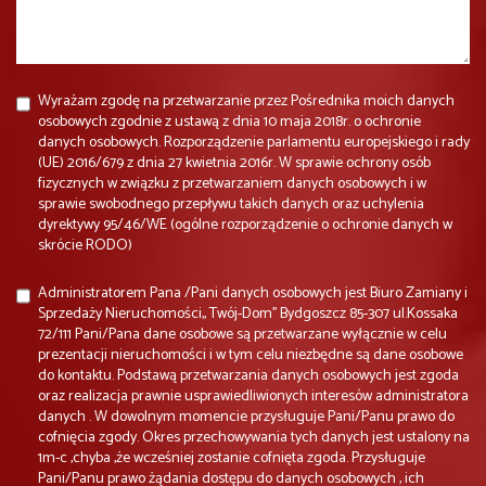
Wyrażam zgodę na przetwarzanie przez Pośrednika moich danych
osobowych zgodnie z ustawą z dnia 10 maja 2018r. o ochronie
danych osobowych. Rozporządzenie parlamentu europejskiego i rady
(UE) 2016/679 z dnia 27 kwietnia 2016r. W sprawie ochrony osób
fizycznych w związku z przetwarzaniem danych osobowych i w
sprawie swobodnego przepływu takich danych oraz uchylenia
dyrektywy 95/46/WE (ogólne rozporządzenie o ochronie danych w
skrócie RODO)
Administratorem Pana /Pani danych osobowych jest Biuro Zamiany i
Sprzedaży Nieruchomości,, Twój-Dom'' Bydgoszcz 85-307 ul.Kossaka
72/111 Pani/Pana dane osobowe są przetwarzane wyłącznie w celu
prezentacji nieruchomości i w tym celu niezbędne są dane osobowe
do kontaktu. Podstawą przetwarzania danych osobowych jest zgoda
oraz realizacja prawnie usprawiedliwionych interesów administratora
danych . W dowolnym momencie przysługuje Pani/Panu prawo do
cofnięcia zgody. Okres przechowywania tych danych jest ustalony na
1m-c ,chyba ,że wcześniej zostanie cofnięta zgoda. Przysługuje
Pani/Panu prawo żądania dostępu do danych osobowych , ich