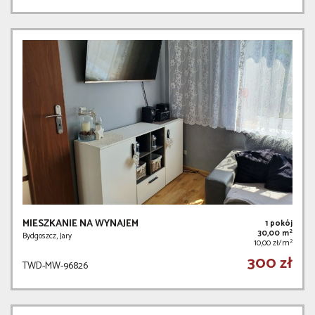
MIESZKANIE NA WYNAJEM
1 pokój
2
30,00 m
Bydgoszcz, Jary
2
10,00 zł/m
300 zł
TWD-MW-96826