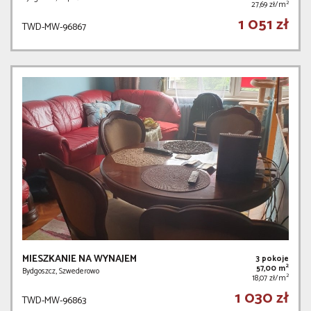
2
27,69 zł/m
1 051 zł
TWD-MW-96867
MIESZKANIE NA WYNAJEM
3 pokoje
2
57,00 m
Bydgoszcz, Szwederowo
2
18,07 zł/m
1 030 zł
TWD-MW-96863