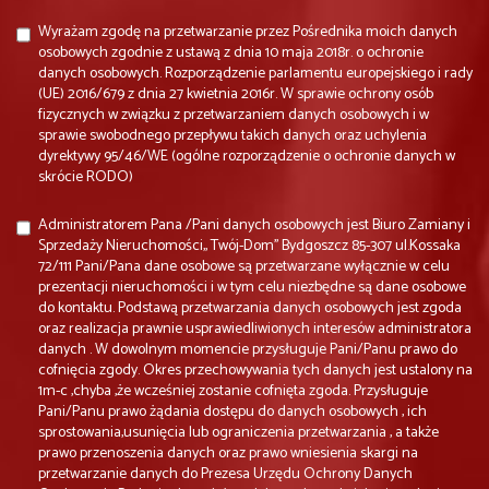
Wyrażam zgodę na przetwarzanie przez Pośrednika moich danych
osobowych zgodnie z ustawą z dnia 10 maja 2018r. o ochronie
danych osobowych. Rozporządzenie parlamentu europejskiego i rady
(UE) 2016/679 z dnia 27 kwietnia 2016r. W sprawie ochrony osób
fizycznych w związku z przetwarzaniem danych osobowych i w
sprawie swobodnego przepływu takich danych oraz uchylenia
dyrektywy 95/46/WE (ogólne rozporządzenie o ochronie danych w
skrócie RODO)
Administratorem Pana /Pani danych osobowych jest Biuro Zamiany i
Sprzedaży Nieruchomości,, Twój-Dom'' Bydgoszcz 85-307 ul.Kossaka
72/111 Pani/Pana dane osobowe są przetwarzane wyłącznie w celu
prezentacji nieruchomości i w tym celu niezbędne są dane osobowe
do kontaktu. Podstawą przetwarzania danych osobowych jest zgoda
oraz realizacja prawnie usprawiedliwionych interesów administratora
danych . W dowolnym momencie przysługuje Pani/Panu prawo do
cofnięcia zgody. Okres przechowywania tych danych jest ustalony na
1m-c ,chyba ,że wcześniej zostanie cofnięta zgoda. Przysługuje
Pani/Panu prawo żądania dostępu do danych osobowych , ich
sprostowania,usunięcia lub ograniczenia przetwarzania , a także
prawo przenoszenia danych oraz prawo wniesienia skargi na
przetwarzanie danych do Prezesa Urzędu Ochrony Danych