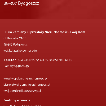
85-307 Bydgoszcz
Biuro Zamiany i Sprzedaży Nieruchomości-Twój Dom
ul. Kossaka 72/111
85-307 Bydgoszcz
woj. kujawsko-pomorskie
Telefon
: 664-416-832, 791-68-05-30, 052-348-61-45
Fax
: 052-348-61-45
www.twoj-dom.nieruchomosci.pl
biuro@twoj-dom.nieruchomosci.pl
twoj.dom.krolikowska@wp.pl
Godziny otwarcia: