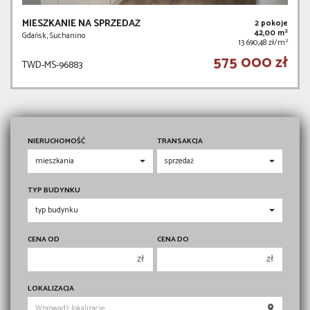
MIESZKANIE NA SPRZEDAŻ
2 pokoje
2
42,00 m
Gdańsk, Suchanino
2
13 690,48 zł/m
575 000 zł
TWD-MS-96883
NIERUCHOMOŚĆ
TRANSAKCJA
TYP BUDYNKU
CENA OD
CENA DO
zł
zł
150 000 zł
150 000 zł
LOKALIZACJA
200 000 zł
200 000 zł