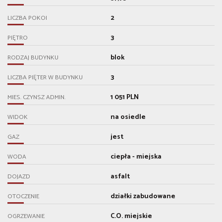
2
LICZBA POKOI
3
PIĘTRO
blok
RODZAJ BUDYNKU
3
LICZBA PIĘTER W BUDYNKU
1 051 PLN
MIES. CZYNSZ ADMIN.
na osiedle
WIDOK
jest
GAZ
ciepła - miejska
WODA
asfalt
DOJAZD
działki zabudowane
OTOCZENIE
C.O. miejskie
OGRZEWANIE