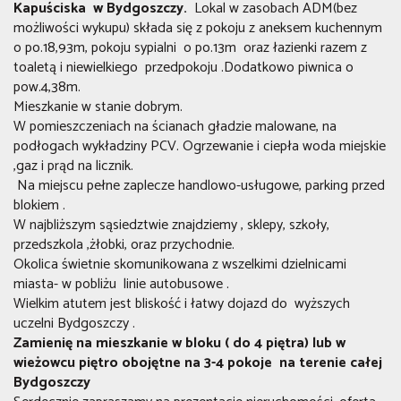
Kapuściska w Bydgoszczy
.
Lokal w zasobach ADM(bez
możliwości wykupu) składa się z pokoju z aneksem kuchennym
o po.18,93m, pokoju sypialni o po.13m oraz łazienki razem z
toaletą i niewielkiego przedpokoju .Dodatkowo piwnica o
pow.4,38m.
Mieszkanie w stanie dobrym.
W pomieszczeniach na ścianach gładzie malowane, na
podłogach wykładziny PCV. Ogrzewanie i ciepła woda miejskie
,gaz i prąd na licznik.
Na miejscu pełne zaplecze handlowo-usługowe, parking przed
blokiem .
W najbliższym sąsiedztwie znajdziemy , sklepy, szkoły,
przedszkola ,żłobki, oraz przychodnie.
Okolica świetnie skomunikowana z wszelkimi dzielnicami
miasta- w pobliżu linie autobusowe .
Wielkim atutem jest bliskość i łatwy dojazd do wyższych
uczelni Bydgoszczy .
Zamienię na mieszkanie w bloku ( do 4 piętra) lub w
wieżowcu piętro obojętne na 3-4 pokoje na terenie całej
Bydgoszczy