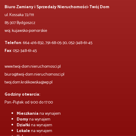
Biuro Zamiany i Sprzedaży Nieruchomości-Twój Dom
ul. Kossaka 72/111
85-307 Bydgoszcz
woj. kujawsko-pomorskie
Telefon
: 664-416-832, 791-68-05-30, 052-348-61-45
Fax
: 052-348-61-45
www.twoj-dom.nieruchomosci.pl
biuro@twoj-dom.nieruchomosci.pl
twoj.dom.krolikowska@wp.pl
Godziny otwarcia:
Pon.-Piątek: od 9:00 do 17:00
Mieszkania
na wynajem
Domy
na wynajem
Działki
na wynajem
Lokale
na wynajem