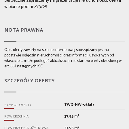
Serdecznie zapraszamy na prezentacje nieruchomości, oferta
w biurze pod nr:Z/3/25
NOTA PRAWNA
Opis oferty zawarty na stronie internetowej sporządzany jest na
podstawie oględzin nieruchomości oraz informacji uzyskanych od
właściciela, może podlegać aktualizacji i nie stanowi oferty określonej w
art. 66 i następnych K.C.
SZCZEGÓŁY OFERTY
TWD-MW-96867
SYMBOL OFERTY
37,95 m²
POWIERZCHNIA
37,95 m²
POWIERZCHNIA UŻYTKOWA